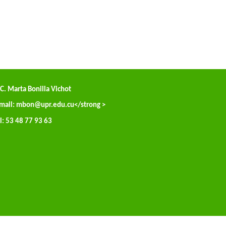
C. Marta Bonilla Vichot
mail:
mbon@upr.edu.cu
</strong >
l: 53 48 77 93 63