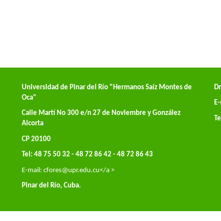
Universidad de Pinar del Río "Hermanos Saíz Montes de
Dr
Oca"
E-
Calle Martí No 300 e/n 27 de Noviembre y González
Te
Alcorta
CP 20100
Tel: 48 75 50 32 - 48 72 86 42 - 48 72 86 43
E-mail:
cfores@upr.edu.cu</a >
Pinar del Río, Cuba.