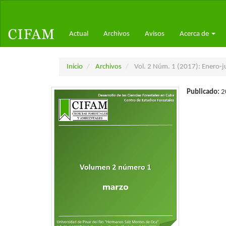
Navegación
principal
Contenido
Actual
Archivos
Avisos
Acerca de
principal
Barra
lateral
Inicio
Archivos
Vol. 2 Núm. 1 (2017): Enero-j
Publicado:
2