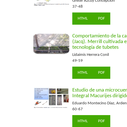
Greter Azcuy Concepción
37-48
HTML
PDF
Comportamiento de la cal
(Jacq). Merrill cultivada 
tecnología de tubetes
Lidaimis Herrera Conil
49-59
HTML
PDF
Estudio de una microcuen
Integral Macurijes dirigid
Eduardo Montecino Díaz, Arde
60-67
HTML
PDF