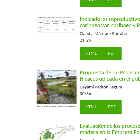
HTML
PDF
Indicadores reproductivo
caribaea var. caribaea y P
Claudia Márquez Barrabé
21-29
HTML
PDF
Propuesta de un Program
Hicacos ubicada en el po
Dayamí Padrón Segura
30-36
HTML
PDF
Evaluación de los proceso
madera en la Empresa For