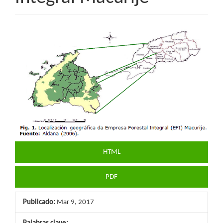
Barra
lateral
del
artículo
HTML
PDF
Publicado:
Mar 9, 2017