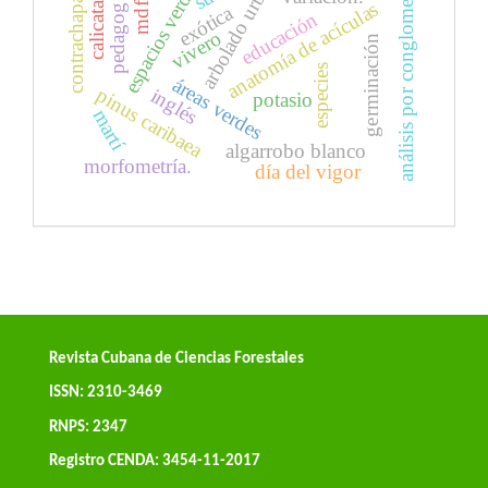
análisis por conglomerados
arbolado urbano
espacios verdes.
contrachapado
pedagogía.
anatomía de acículas
calicata
mdf
exótica
educación
vivero
germinación
especies
áreas verdes
pinus caribaea
inglés
potasio
martí
algarrobo blanco
morfometría.
día del vigor
Revista Cubana de Ciencias Forestales
ISSN: 2310-3469
RNPS: 2347
Registro CENDA: 3454-11-2017