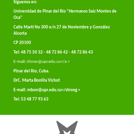
Síguenos en:
Universidad de Pinar del Río "Hermanos Saíz Montes de
Oca"
Calle Martí No 300 e/n 27 de Noviembre y González
Alcorta
CP 20100
Tel: 48 75 50 32 - 48 72 86 42 - 48 72 86 43
E-mail:
cfores@upr.edu.cu</a >
Pinar del Río, Cuba.
DrC. Marta Bonilla Vichot
E-mail:
mbon@upr.edu.cu
</strong >
Tel: 53 48 77 93 63