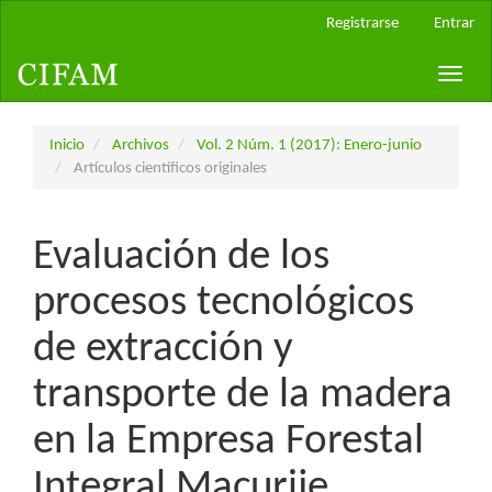
Navegación
Registrarse
Entrar
principal
Contenido
Toggle
principal
naviga
Barra
lateral
Inicio
Archivos
Vol. 2 Núm. 1 (2017): Enero-junio
Artículos científicos originales
Evaluación de los
procesos tecnológicos
de extracción y
transporte de la madera
en la Empresa Forestal
Integral Macurije