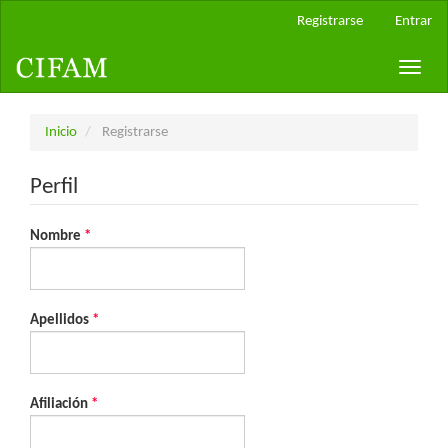
Navegación
Registrarse
Entrar
principal
Contenido
Toggle
principal
naviga
Barra
lateral
Inicio
Registrarse
Perfil
Obligatorio
Nombre
*
Obligatorio
Apellidos
*
Obligatorio
Afiliación
*