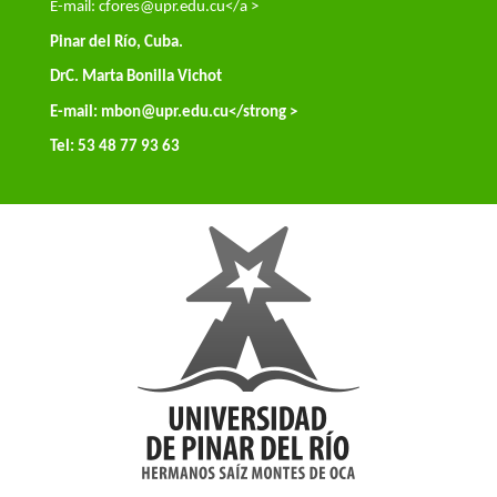
E-mail:
cfores@upr.edu.cu</a >
Pinar del Río, Cuba.
DrC. Marta Bonilla Vichot
E-mail:
mbon@upr.edu.cu
</strong >
Tel: 53 48 77 93 63