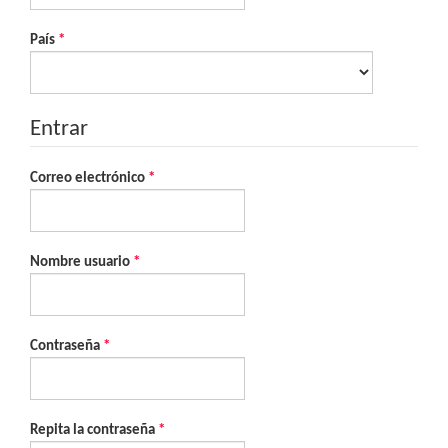
Obligatorio
País
*
Entrar
Obligatorio
Correo electrónico
*
Obligatorio
Nombre usuario
*
Obligatorio
Contraseña
*
Obligatorio
Repita la contraseña
*