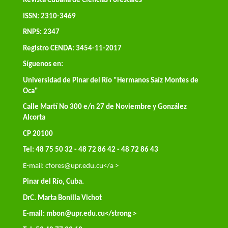
Revista Cubana de Ciencias Forestales
ISSN: 2310-3469
RNPS: 2347
Registro CENDA: 3454-11-2017
Síguenos en:
Universidad de Pinar del Río "Hermanos Saíz Montes de
Oca"
Calle Martí No 300 e/n 27 de Noviembre y González
Alcorta
CP 20100
Tel: 48 75 50 32 - 48 72 86 42 - 48 72 86 43
E-mail:
cfores@upr.edu.cu</a >
Pinar del Río, Cuba.
DrC. Marta Bonilla Vichot
E-mail:
mbon@upr.edu.cu
</strong >