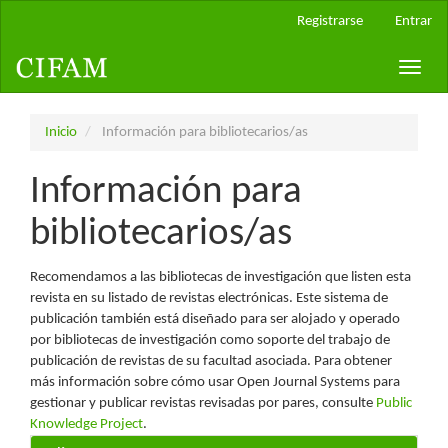
Navegación
Registrarse
Entrar
principal
Contenido
Toggle
principal
naviga
Barra
lateral
Inicio
Información para bibliotecarios/as
Información para
bibliotecarios/as
Recomendamos a las bibliotecas de investigación que listen esta
revista en su listado de revistas electrónicas. Este sistema de
publicación también está diseñado para ser alojado y operado
por bibliotecas de investigación como soporte del trabajo de
publicación de revistas de su facultad asociada. Para obtener
más información sobre cómo usar Open Journal Systems para
gestionar y publicar revistas revisadas por pares, consulte
Public
Knowledge Project
.