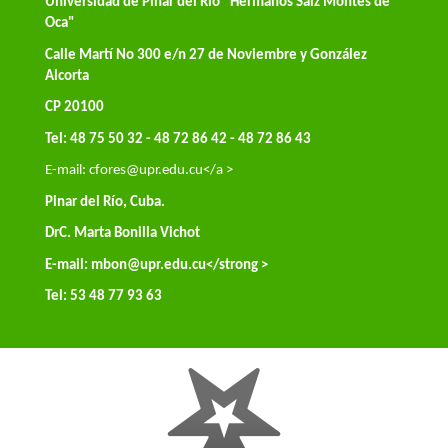
Universidad de Pinar del Río "Hermanos Saíz Montes de
Oca"
Calle Martí No 300 e/n 27 de Noviembre y González
Alcorta
CP 20100
Tel: 48 75 50 32 - 48 72 86 42 - 48 72 86 43
E-mail:
cfores@upr.edu.cu</a >
Pinar del Río, Cuba.
DrC. Marta Bonilla Vichot
E-mail:
mbon@upr.edu.cu
</strong >
Tel: 53 48 77 93 63