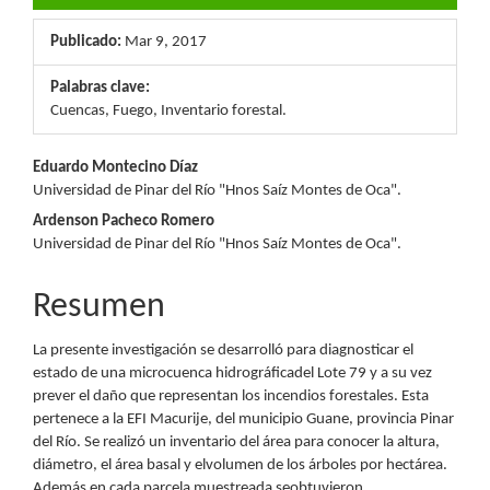
Publicado:
Mar 9, 2017
Palabras clave:
Cuencas, Fuego, Inventario forestal.
Contenido
Eduardo Montecino Díaz
Universidad de Pinar del Río "Hnos Saíz Montes de Oca".
principal
Ardenson Pacheco Romero
del
Universidad de Pinar del Río "Hnos Saíz Montes de Oca".
artículo
Resumen
La presente investigación se desarrolló para diagnosticar el
estado de una microcuenca hidrográficadel Lote 79 y a su vez
prever el daño que representan los incendios forestales. Esta
pertenece a la EFI Macurije, del municipio Guane, provincia Pinar
del Río. Se realizó un inventario del área para conocer la altura,
diámetro, el área basal y elvolumen de los árboles por hectárea.
Además en cada parcela muestreada seobtuvieron