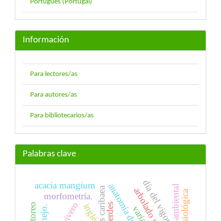
Português (Portugal)
Información
Para lectores/as
Para autores/as
Para bibliotecarios/as
Palabras clave
día del vigor
acacia mangium
anatomía de acículas
pinus caribaea
arbolado urbano
morfometría.
vivero
inglés
manejo.