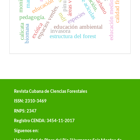
educación medioambiental
calidad fisiológica
áreas verdes
monitoreo
variación.
educación
espacios verdes.
especies
mdf
pedagogía.
exótica
calicata
biomasa
educación ambiental
invasora
estructura del forest
Revista Cubana de Ciencias Forestales
ISSN: 2310-3469
RNPS: 2347
Registro CENDA: 3454-11-2017
Síguenos en: