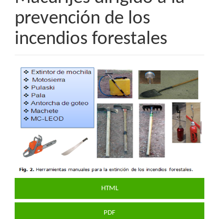
prevención de los
incendios forestales
Barra
lateral
del
artículo
HTML
PDF