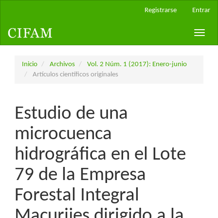
Navegación
Registrarse
Entrar
principal
Contenido
Toggle
principal
naviga
Barra
lateral
Inicio
Archivos
Vol. 2 Núm. 1 (2017): Enero-junio
Artículos científicos originales
Estudio de una
microcuenca
hidrográfica en el Lote
79 de la Empresa
Forestal Integral
Macurijes dirigido a la