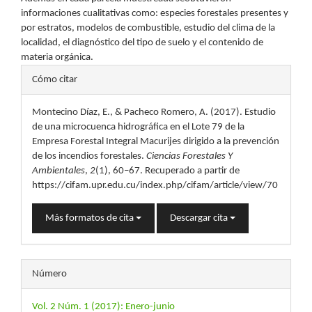
informaciones cualitativas como: especies forestales presentes y
por estratos, modelos de combustible, estudio del clima de la
localidad, el diagnóstico del tipo de suelo y el contenido de
materia orgánica.
Detalles
Cómo citar
del
Montecino Díaz, E., & Pacheco Romero, A. (2017). Estudio
artículo
de una microcuenca hidrográfica en el Lote 79 de la
Empresa Forestal Integral Macurijes dirigido a la prevención
de los incendios forestales.
Ciencias Forestales Y
Ambientales
,
2
(1), 60–67. Recuperado a partir de
https://cifam.upr.edu.cu/index.php/cifam/article/view/70
Más formatos de cita
Descargar cita
Número
Vol. 2 Núm. 1 (2017): Enero-junio