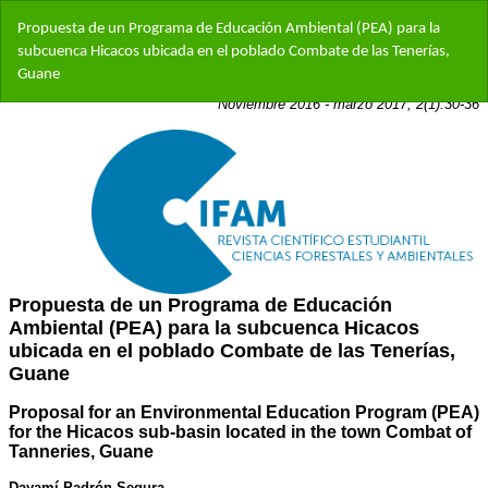
Volver
Propuesta de un Programa de Educación Ambiental (PEA) para la
a
subcuenca Hicacos ubicada en el poblado Combate de las Tenerías,
los
Guane
detalles
del
artículo