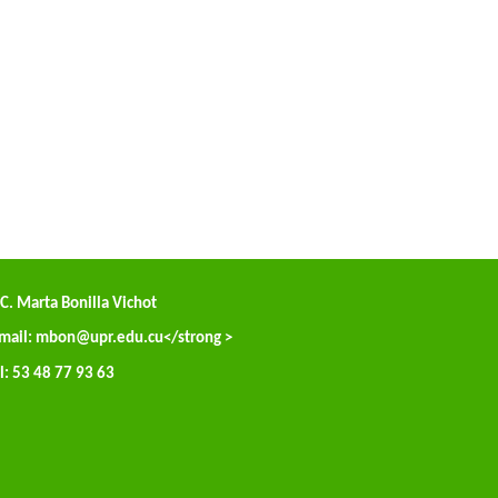
C. Marta Bonilla Vichot
mail:
mbon@upr.edu.cu
</strong >
l: 53 48 77 93 63