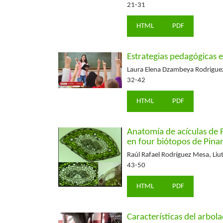
21-31
HTML
PDF
Estrategias pedagógicas 
Laura Elena Dzambeya Rodriguez
32-42
HTML
PDF
Anatomía de acículas de P
en four biótopos de Pinar
Raúl Rafael Rodríguez Mesa, Liut
43-50
HTML
PDF
Características del arbo