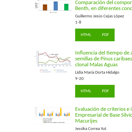
Comparación del comport
Benth, en diferentes cond
Guillermo Jesús Cejas López
1-8
HTML
PDF
Influencia del tiempo de 
semillas de Pinus caribae
clonal Malas Aguas
Lidia María Dorta Hidalgo
9-20
HTML
PDF
Evaluación de criterios e
Empresarial de Base Silví
Macurijes
Jessika Correa Yut