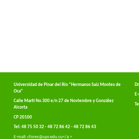
Universidad de Pinar del Río "Hermanos Saíz Montes de
Dr
Oca"
E-
Calle Martí No 300 e/n 27 de Noviembre y González
Te
Alcorta
CP 20100
Tel: 48 75 50 32 - 48 72 86 42 - 48 72 86 43
E-mail:
cfores@upr.edu.cu</a >