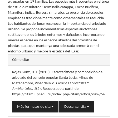
agrupadas en 19 familias. Las especies más frecuentes en el área
de estudio resultaron: Terminalia catappa, Cocos nucifera,
Mangifera indica, Bursera simaruba. La presencia de especies
empleadas tradicionalmente como ornamentales es reducida.
Los habitantes del lugar reconocen la importancia del arbolado
urbano. Se propone incrementar las especies auctótonas
sustituyendo los árboles enfermos y dañados e incorporando
nuevas especies en los espacios abiertos desprovistos de
plantas, para que mantenga una adecuada armonía con el
entorno urbano y mejore la estética del lugar.
Detalles
Cómo citar
del
Rojas Gonz, D. I. (2015). Características y composición del
artículo
arbolado del consejo popular Santa Lucia, Minas de
Matahambre, Pinar del Río.
Ciencias Forestales Y
Ambientales
,
1
(2). Recuperado a partir de
https://cifam.upr.edu.cu/index.php/cifam/article/view/56
Más formatos de cita
Descargar cita