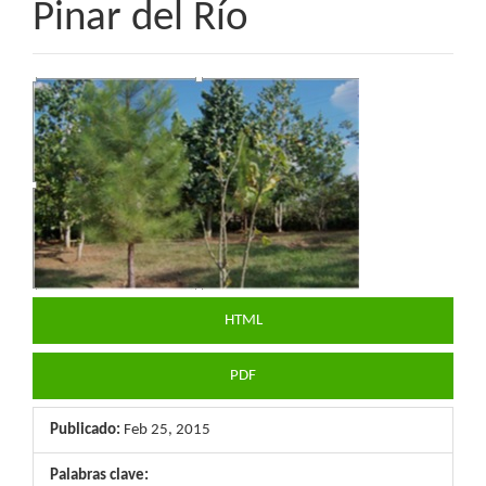
Pinar del Río
Barra
lateral
del
artículo
HTML
PDF
Publicado:
Feb 25, 2015
Palabras clave: