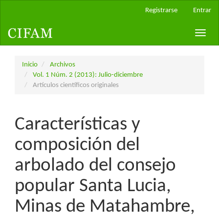
Navegación
Registrarse
Entrar
principal
Contenido
Toggle
principal
naviga
Barra
lateral
Inicio
Archivos
Vol. 1 Núm. 2 (2013): Julio-diciembre
Artículos científicos originales
Características y
composición del
arbolado del consejo
popular Santa Lucia,
Minas de Matahambre,