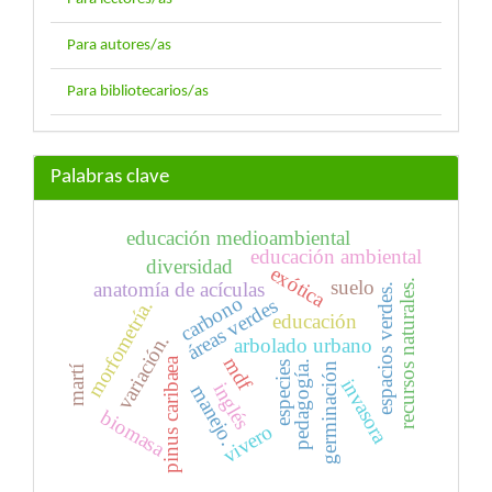
Para autores/as
Para bibliotecarios/as
Palabras clave
educación medioambiental
educación ambiental
diversidad
exótica
suelo
recursos naturales.
anatomía de acículas
espacios verdes.
carbono
áreas verdes
morfometría.
educación
variación.
arbolado urbano
mdf
pinus caribaea
pedagogía.
especies
germinación
martí
invasora
inglés
manejo.
biomasa
vivero