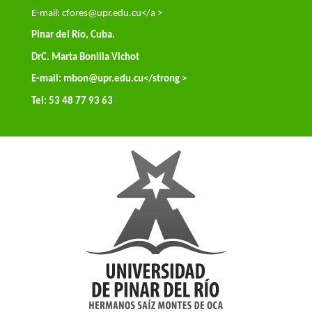
E-mail:
cfores@upr.edu.cu</a >
Pinar del Río, Cuba.
DrC. Marta Bonilla Vichot
E-mail:
mbon@upr.edu.cu
</strong >
Tel: 53 48 77 93 63