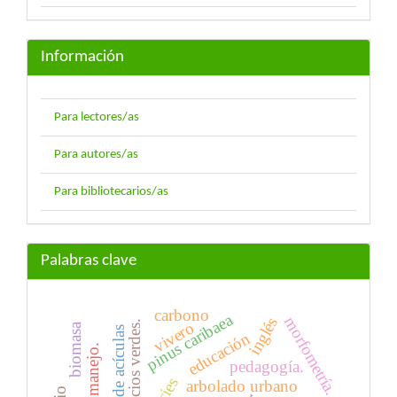
Información
Para lectores/as
Para autores/as
Para bibliotecarios/as
Palabras clave
carbono
pinus caribaea
morfometría.
inglés
vivero
espacios verdes.
biomasa
anatomía de acículas
educación
manejo.
pedagogía.
arbolado urbano