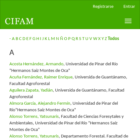
Navegación
Registrarse
Entrar
principal
Contenido
Toggle
principal
naviga
Barra
lateral
-
A
B
C
D
E
F
G
H
I
J
K
L
M
N
Ñ
O
P
Q
R
S
T
U
V
W
X
Y
Z
Todos
A
Acosta Hernández, Armando
, Universidad de Pinar del Río
"Hermanos Saíz Montes de Oca"
Acuña Fernández, Raimer Enrique
, Universida de Guantánamo,
Facultad Agroforestal
Aguilera Zapata, Yadián
, Universida de Guantánamo, Facultad
Agroforestal
Almora García, Alejandro Fermín
, Universidad de Pinar del
Río"Hermanos Saíz Montes de Oca"
Alonso Torrens, Yatsunaris
, Facultad de Ciencias Foresytales y
Ambientales, Universidad de Pinar del Río "Hermanos Saíz
Montes de Oca"
Alonso Torrens, Yatsunaris
, Departamento Forestal. Facultad de