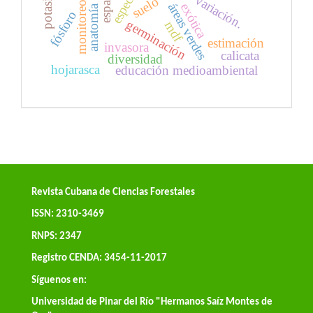
especies
potasio
variación.
suelo
monitoreo
áreas verdes
exótica
fósforo
germinación
mdf
estimación
invasora
calicata
diversidad
hojarasca
educación medioambiental
Revista Cubana de Ciencias Forestales
ISSN: 2310-3469
RNPS: 2347
Registro CENDA: 3454-11-2017
Síguenos en:
Universidad de Pinar del Río "Hermanos Saíz Montes de