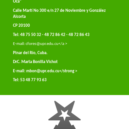
Oca"
Calle Martí No 300 e/n 27 de Noviembre y González
Alcorta
CP 20100
Tel: 48 75 50 32 - 48 72 86 42 - 48 72 86 43
E-mail:
cfores@upr.edu.cu</a >
Pinar del Río, Cuba.
DrC. Marta Bonilla Vichot
E-mail:
mbon@upr.edu.cu
</strong >
Tel: 53 48 77 93 63