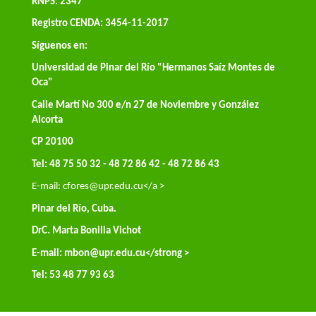
RNPS: 2347
Registro CENDA: 3454-11-2017
Síguenos en:
Universidad de Pinar del Río "Hermanos Saíz Montes de
Oca"
Calle Martí No 300 e/n 27 de Noviembre y González
Alcorta
CP 20100
Tel: 48 75 50 32 - 48 72 86 42 - 48 72 86 43
E-mail:
cfores@upr.edu.cu</a >
Pinar del Río, Cuba.
DrC. Marta Bonilla Vichot
E-mail:
mbon@upr.edu.cu
</strong >
Tel: 53 48 77 93 63