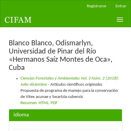
Navegación
Registrarse
Entrar
principal
Contenido
Toggle
principal
naviga
Barra
lateral
Blanco Blanco, Odismarlyn,
Universidad de Pinar del Río
«Hermanos Saíz Montes de Oca»,
Cuba
Ciencias Forestales y Ambientales Vol. 3 Núm. 2 (2018):
Julio-diciembre
- Artículos científicos originales
Propuesta de programa de manejo para la conservación
de Vitex acunae y Swartzia cubensis
Resumen
HTML
PDF
Idioma