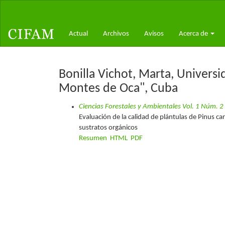
Navegación
principal
Contenido
Actual
Archivos
Avisos
Acerca de
principal
Barra
lateral
Bonilla Vichot, Marta, Univers
Montes de Oca", Cuba
Ciencias Forestales y Ambientales Vol. 1 Núm. 2
Evaluación de la calidad de plántulas de Pinus c
sustratos orgánicos
Resumen
HTML
PDF