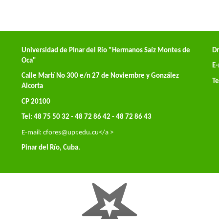
Universidad de Pinar del Río "Hermanos Saíz Montes de
Dr
Oca"
E-
Calle Martí No 300 e/n 27 de Noviembre y González
Te
Alcorta
CP 20100
Tel: 48 75 50 32 - 48 72 86 42 - 48 72 86 43
E-mail:
cfores@upr.edu.cu</a >
Pinar del Río, Cuba.