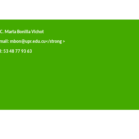
C. Marta Bonilla Vichot
mail:
mbon@upr.edu.cu
</strong >
l: 53 48 77 93 63