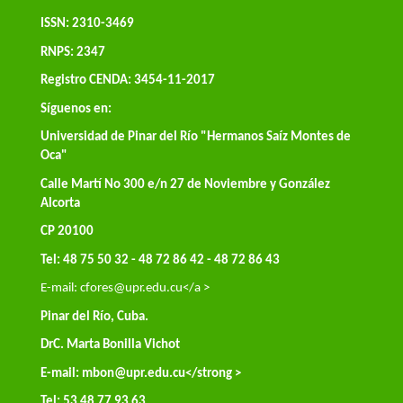
ISSN: 2310-3469
RNPS: 2347
Registro CENDA: 3454-11-2017
Síguenos en:
Universidad de Pinar del Río "Hermanos Saíz Montes de
Oca"
Calle Martí No 300 e/n 27 de Noviembre y González
Alcorta
CP 20100
Tel: 48 75 50 32 - 48 72 86 42 - 48 72 86 43
E-mail:
cfores@upr.edu.cu</a >
Pinar del Río, Cuba.
DrC. Marta Bonilla Vichot
E-mail:
mbon@upr.edu.cu
</strong >
Tel: 53 48 77 93 63