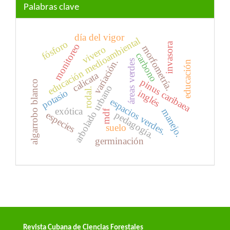
Palabras clave
día del vigor
educación medioambiental
fósforo
invasora
monitoreo
morfometría.
vivero
carbono
variación.
áreas verdes
educación
calicata
pinus caribaea
algarrobo blanco
arbolado urbano
rodal.
potasio
inglés
espacios verdes.
exótica
manejo.
mdf
especies
pedagogía.
suelo
germinación
Revista Cubana de Ciencias Forestales