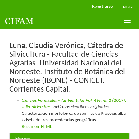
Navegación
Registrarse
Entrar
principal
Contenido
Toggle
principal
naviga
Barra
lateral
Luna, Claudia Verónica, Cátedra de
Silvicultura - Facultad de Ciencias
Agrarias. Universidad Nacional del
Nordeste. Instituto de Botánica del
Nordeste (IBONE) - CONICET.
Corrientes Capital.
Ciencias Forestales y Ambientales Vol. 4 Núm. 2 (2019):
Julio-diciembre
- Artículos científicos originales
Caracterización morfológica de semillas de Prosopis alba
Griseb. de tres procedencias geográficas
Resumen
HTML