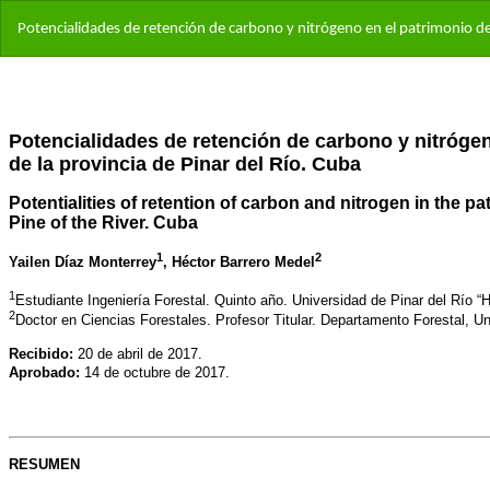
Volver
Potencialidades de retención de carbono y nitrógeno en el patrimonio de 
a
los
detalles
del
artículo